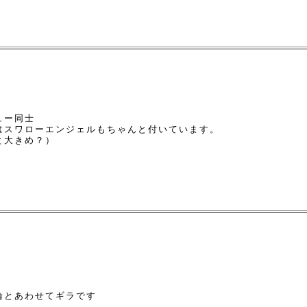
ュー同士
はスワローエンジェルもちゃんと付いています。
と大きめ？）
輪とあわせてギラです