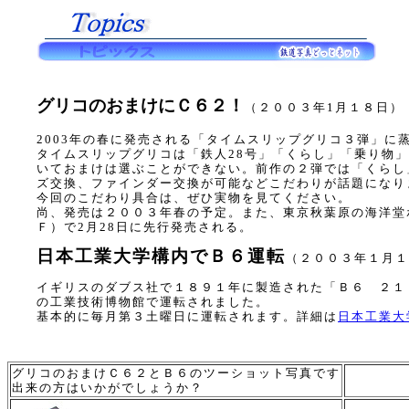
グリコのおまけにＣ６２！
（２００３年1月１８日）
2003年の春に発売される「タイムスリップグリコ３弾」に
タイムスリップグリコは「鉄人28号」「くらし」「乗り物
いておまけは選ぶことができない。前作の２弾では「くらし
ズ交換、ファインダー交換が可能などこだわりが話題になり
今回のこだわり具合は、ぜひ実物を見てください。
尚、発売は２００３年春の予定。また、東京秋葉原の海洋堂
Ｆ）で2月28日に先行発売される。
日本工業大学構内でＢ６運転
（２００３年１月１
イギリスのダブス社で１８９１年に製造された「Ｂ６ ２１
の工業技術博物館で運転されました。
基本的に毎月第３土曜日に運転されます。詳細は
日本工業大
グリコのおまけＣ６２とＢ６のツーショット写真です
出来の方はいかがでしょうか？