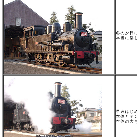
冬の夕日
本当に楽
早速はじ
本体とテ
本体の大