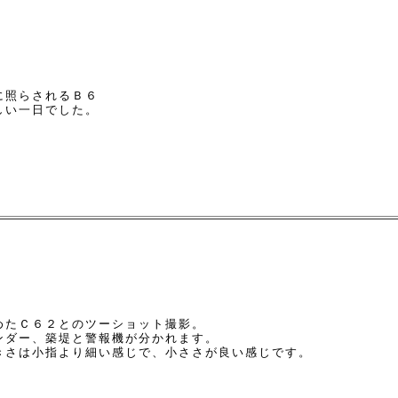
に照らされるＢ６
しい一日でした。
めたＣ６２とのツーショット撮影。
ンダー、築堤と警報機が分かれます。
きさは小指より細い感じで、小ささが良い感じです。