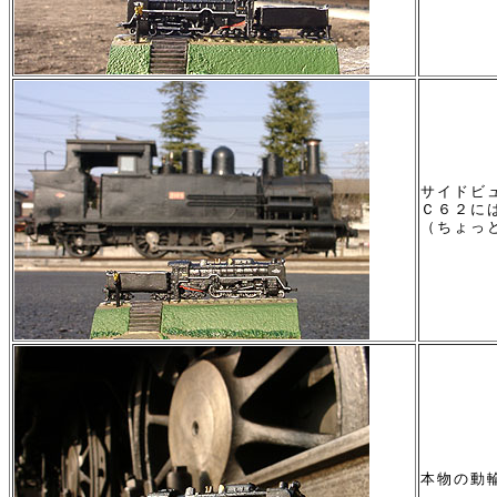
サイドビ
Ｃ６２に
（ちょっ
本物の動