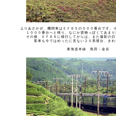
上りあさかぜ、機関車はＥＦ６５の５００番台です。
１０００番台へと移り、なにか貨物っぽくてあまり
その後、ＥＦ６６に移行してからは、また撮影の日
客車も今ではめったに見ない２０系寝台、きれ
東海道本線 島田－金谷