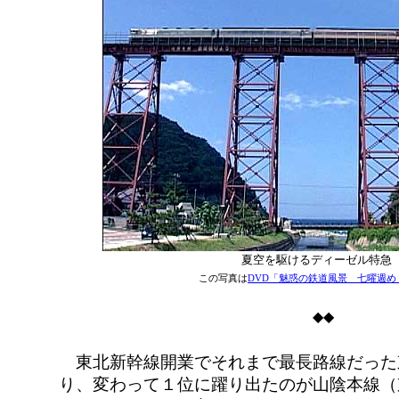
夏空を駆けるディーゼル特急
この写真は
DVD「魅惑の鉄道風景 七曜週め
◆◆
東北新幹線開業でそれまで最長路線だった
り、変わって１位に躍り出たのが山陰本線（